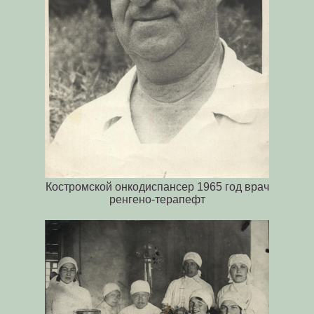
Полоскательные предприятия
Торговая баня: «в нумер» или в
отделение?
Распивочно и на вынос...
Кострома пила шкаликами,
мерзавчиками и даже вёдрами
Цервелат, салами, варёная с
чесноком
История «сковородки» как
Костромской онкодиспансер 1965 год врач
народного сквера
ренгено-терапефт
Судьба памятника
Город с часами без времени
Из жизни беседки
Торговые пространства