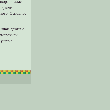
зворачивалась
и днями:
много. Основное
енная, дожив с
ярмарочной
 ушло в