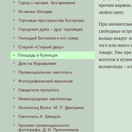
Город с часами без времени
прочим кормом,
Из жизни беседки
любую цену.
Торговые пространства Костромы
При внимательн
Городская дума – друг торговцев
свободные остр
кольцо вокруг н
Геннадий Ботников и его сквер
того или иного
Старый «Старый двор»
товаре. Уже при
Площадь в Кузнецах
молотов в кузн
Дом на Муравьевке
колокольцы – к
Провинциальная светопись
Фотографический вернисаж
Свидетели прошлого
Нижегородские светописцы
Летописец Волги. М. П. Дмитриев
Светопись А. Шмидта.
Хроника провинциального
фотографа. Д. И. Пряничников