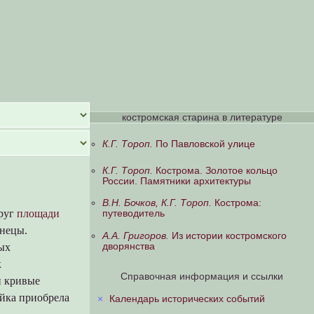
костромская старина в литературе
К.Г. Тороп.
По Павловской улице
К.Г. Тороп.
Кострома. Золотое кольцо
России. Памятники архитектуры
В.Н. Бочков, К.Г. Тороп.
Кострома:
круг
площади
путеводитель
знецы.
А.А. Григоров.
Из истории костромского
дворянства
ых
к
Справочная информация и ссылки
и кривые
ойка приобрела
×
Календарь исторических событий