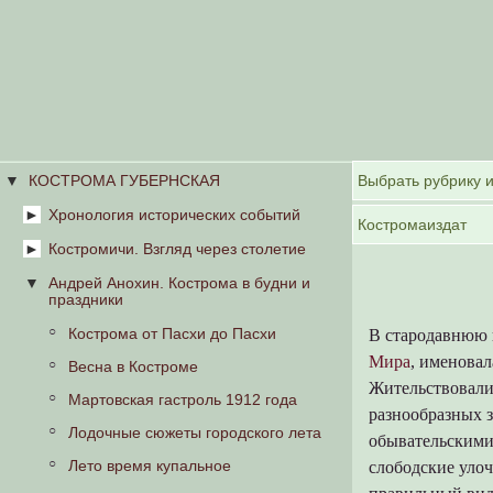
КОСТРОМА ГУБЕРНСКАЯ
Хронология исторических событий
Костромичи. Взгляд через столетие
Хроноскоп
Газетные старости
Андрей Анохин. Кострома в будни и
О книге
праздники
Старинный губернский городок
Кострома от Пасхи до Пасхи
В стародавнюю п
Городовой и другие
Мира
, именовал
Весна в Костроме
Кострома начала XX в.
Жительствовали
Мартовская гастроль 1912 года
разнообразных 
Будничный день костромича
Лодочные сюжеты городского лета
обывательскими
Выезд пожарной команды
Лето время купальное
слободские улоч
Костромские извозчики