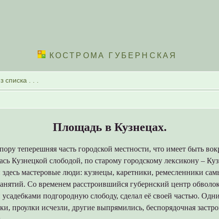
КОСТРОМА ГУБЕРНСКАЯ
Площадь в Кузнецах.
ору теперешняя часть городской местности, что имеет быть во
ась Кузнецкой слободой, по старому городскому лексикону – Ку
 здесь мастеровые люди: кузнецы, каретники, ремесленники сам
занятий. Со временем расстроившийся губернский центр обволо
 усадебками подгородную слободу, сделал её своей частью. Одн
ки, проулки исчезли, другие выпрямились, беспорядочная застр