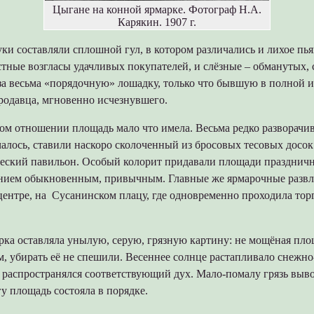
Цыгане на конной ярмарке. Фотограф Н.А.
Карякин. 1907 г.
уки составляли сплошной гул, в котором различались и лихое пь
стные возгласы удачливых покупателей, и слёзные – обманутых,
за весьма «порядочную» лошадку, только что бывшую в полной 
родавца, мгновенно исчезнувшего.
ом отношении площадь мало что имела. Весьма редко разворачи
учалось, ставили наскоро сколоченный из бросовых тесовых досок
еский павильон. Особый колорит придавали площади празднич
ением обыкновенным, привычным. Главные же ярмарочные разв
центре, на Сусанинском плацу, где одновременно проходила то
рка оставляла унылую, серую, грязную картину: не мощёная пл
м, убирать её не спешили. Весеннее солнце растапливало снежн
е распространялся соответствующий дух. Мало-помалу грязь выво
гу площадь состояла в порядке.