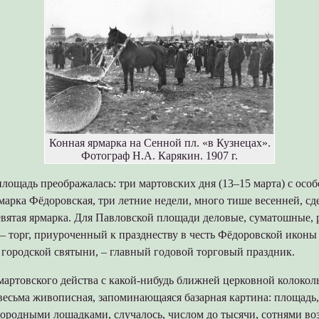
Конная ярмарка на Сенной пл. «в Кузнецах».
Фотограф Н.А. Карякин. 1907 г.
лощадь преображалась: три мартовских дня (13–15 марта) с особ
марка Фёдоровская, три летние недели, много тише весенней, сд
евятая ярмарка. Для Павловской площади деловые, суматошные, 
– торг, приуроченный к празднеству в честь Фёдоровской икон
городской святыни, – главный годовой торговый праздник.
мартовского действа с какой-нибудь ближней церковной колокол
весьма живописная, запоминающаяся базарная картина: площадь
ородными лошадками, случалось, числом до тысячи, сотнями воз