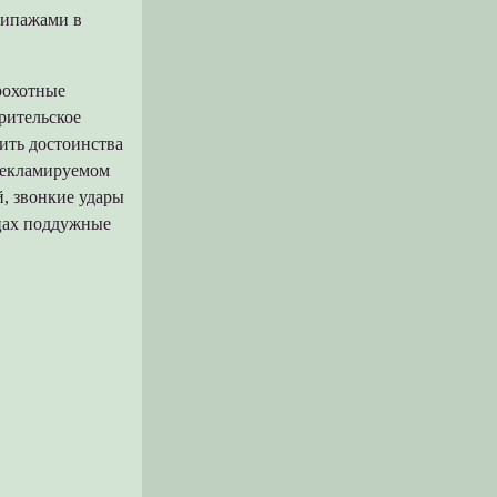
кипажами в
рохотные
рительское
ить достоинства
 рекламируемом
, звонкие удары
ицах поддужные