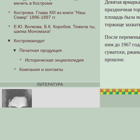
Девятая ярмарка
мечеть в Костроме
праздничная тор
Кострома. Глава XIII из книги "Наш
площадь была ма
Север" 1896-1897 гг.
торжище захваты
Е.Ю. Волкова, Б.К. Коробов. Тяжела ты,
шапка Мономаха!
После перемены 
Костромаиздат
ним до 1967 год
Печатная продукция
суматохи, ржань
прошлое.
Историческая энциклопедия
Компания и контакты
ЛИТЕРАТУРА
ВикторНиколаевичБочков: «
СтараяКострома
».
Рассказы об улицах, домах, о людях и