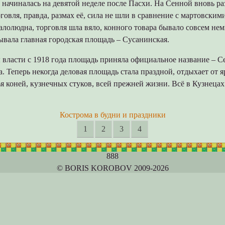
 начиналась на девятой неделе после Пасхи. На Сенной вновь ра
говля, правда, размах её, сила не шли в сравнение с мартовским
лолюдна, торговля шла вяло, конного товара бывало совсем не
вала главная городская площадь – Сусанинская.
власти с 1918 года площадь приняла официальное название – С
а. Теперь некогда деловая площадь стала праздной, отдыхает от 
я коней, кузнечных стуков, всей прежней жизни. Всё в Кузнецах
Кострома в будни и праздники
1
2
3
4
888
© BORIS KOROBOV 2009-2026