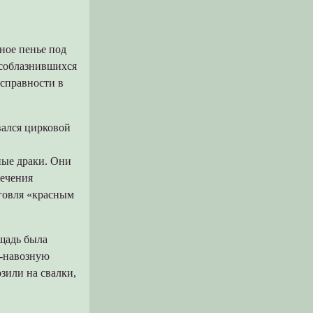
яное пенье под
 соблазнившихся
исправности в
вался цирковой
ные драки. Они
лечения
рговля «красным
ощадь была
о-навозную
зили на свалки,