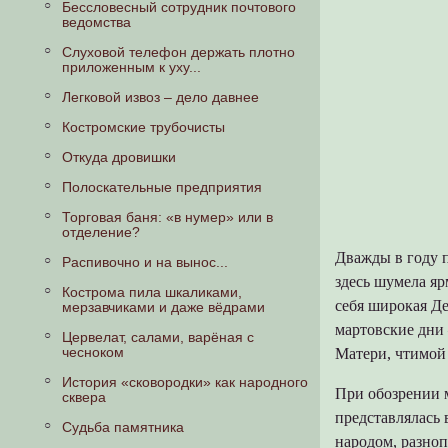
Бессловесный сотрудник почтового
ведомства
Соболев А.П.
Cлуховой телефон держать плотно
Васильев Михаил
приложенным к уху...
Легковой извоз – дело давнее
Костромские трубочисты
Откуда дровишки
Полоскательные предприятия
Торговая баня: «в нумер» или в
отделение?
Дважды в году п
Распивочно и на вынос...
здесь шумела яр
Кострома пила шкаликами,
себя широкая Д
мерзавчиками и даже вёдрами
мартовские дни 
Цервелат, салами, варёная с
Матери, чтимой 
чесноком
История «сковородки» как народного
При обозрении 
сквера
представлялась 
Судьба памятника
народом, разноп