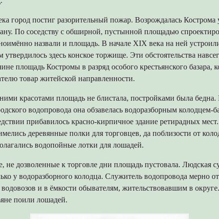
.
ека город постиг разорительный пожар. Возрождалась Кострома 
ану. По соседству с обширной, пустынной площадью спроектир
оимённо назвали и площадь. В начале XIX века на ней устроили
м утвердилось здесь конское торжище. Эти обстоятельства навсе
ине площадь Костромы в разряд особого крестьянского базара, 
ателю товар житейской направленности.
ими красотами площадь не блистала, постройками была бедна. В
одского водопровода она обзавелась водоразборным колодцем-б
дствии прибавилось красно-кирпичное здание ретирадных мест.
мелись деревянные полки для торговцев, да поблизости от коло
полагались водопойные лотки для лошадей.
 не дозволенные к торговле дни площадь пустовала. Людская с
ько у водоразборного колодца. Служитель водопровода мерно от
водовозов и в ёмкости обывателям, жительствовавшим в округе.
ьяне поили лошадей.