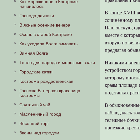
правильный вид
Как мороженное в Костроме
Костромичи в часы досуга
начиналось
В конце XVIII в
Торговые ряды, Ярмарки, базары
Господа дачники
сочинённому пл
Тревожные события
В ясные осенние вечера
Павловскую, одн
В годы Русско-японской войны
Осень в старой Костроме
вместе с которы
вторую по велич
После царского манифеста
Как уходила Волга зимовать
предлагал обыв
Гимназия
Зимняя Волга
Игры детей начала века
Никакими внешн
Тепло для народа и морозные знаки
устройством гор
Костромской кинематограф
Городские катки
которому впосле
Празднование 300-летия дома
Кострома рождественская
краям площади и
Романовых в Костроме
Госпожа В. первая красавица
подставках рас
Под крылом попечительства
Костромы
Императрицы
Святочный чай
В обыкновенные,
Накануне первой мировой
наблюдалась тол
Масленичный город
Взгляд через столетие
тележные бочки 
Весенний торг
приезжие крест
Фотографии от участников проекта
Звоны над городом
Зонтиков Н.А.