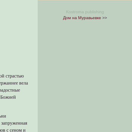
Kostroma publishing
Дом на Муравьевке
>>
ой страстью
ержаннее вела
радостные
ы Божией
ьни
, запруженная
ов с сеном и