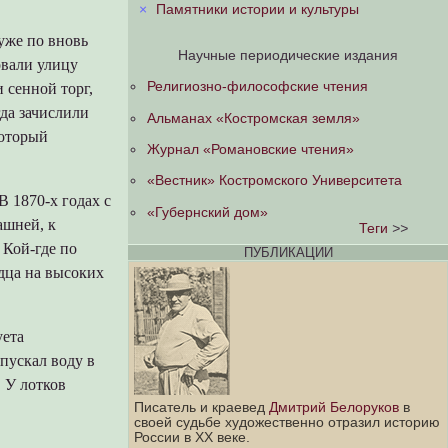
×
Памятники истории и культуры
уже по вновь
Научные периодические издания
овали улицу
Религиозно-философские чтения
 сенной торг,
гда зачислили
Альманах «Костромская земля»
который
Журнал «Романовские чтения»
«Вестник» Костромского Университета
 1870-х годах с
«Губернский дом»
ашней, к
Теги
>>
 Кой-где по
ПУБЛИКАЦИИ
дца на высоких
уета
пускал воду в
 У лотков
Писатель и краевед
Дмитрий Белоруков
в
своей судьбе художественно отразил историю
России в XX веке.