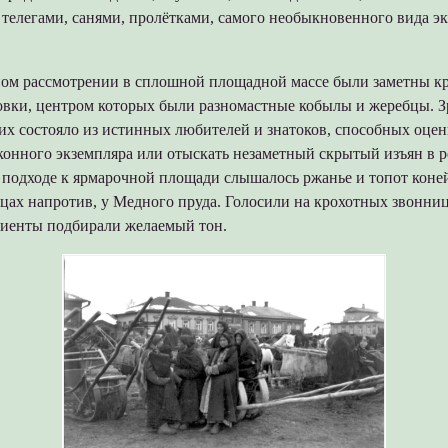
 телегами, санями, пролётками, самого необыкновенного вида э
ом рассмотрении в сплошной площадной массе были заметны к
овки, центром которых были разномастные кобылы и жеребцы. З
их состояло из истинных любителей и знатоков, способных оцен
 конного экземпляра или отыскать незаметный скрытый изъян в
 подходе к ярмарочной площади слышалось ржанье и топот коней
ицах напротив, у Медного пруда. Голосили на крохотных звонн
лиенты подбирали желаемый тон.