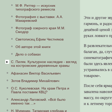
М.Ф. Риттер — искусник
типографского ремесла
Фотография с выставки. А.А.
Эти и другие зв
Макаревский
гармонь, и радо
Фотограф озерного края М.М.
дешёвой ценой 
Смодор
руках ловкого п
Светописец Ефим Честняков
В развлекательн
Об авторе этой книги
балаган, да, сл
Дело о собаках
синематографич
С. Пиляк. Культурное наследие - взгляд
были здесь явл
на костромские деревянные храмы
устраивались в 
Афанасин Виктор Васильевич
Актуализация наследия
товаром».
Зотов Владимир Михайлович
Заключение. Список литературы
После себя ярма
О.С. Куколевская. На храм Петра и
завалена навозо
Павла поставим КВЦ?
массу, по округ
Александр Лаговский. «Всё было
именно так ...»
и к летнему тор
Н. Муренин. Татарская слобода и