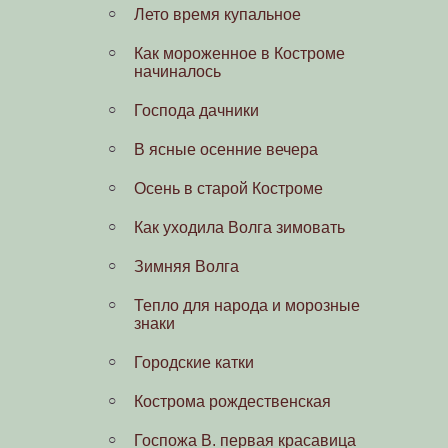
Лето время купальное
Костромские извозчики
Как мороженное в Костроме
Костромичи в часы досуга
начиналось
Торговые ряды, Ярмарки,
Господа дачники
базары
В ясные осенние вечера
Тревожные события
Осень в старой Костроме
В годы Русско-японской войны
Как уходила Волга зимовать
После царского манифеста
Зимняя Волга
Гимназия
Тепло для народа и морозные
Игры детей начала века
знаки
Костромской кинематограф
Городские катки
Празднование 300-летия дома
Кострома рождественская
Романовых в Костроме
Госпожа В. первая красавица
Под крылом попечительства