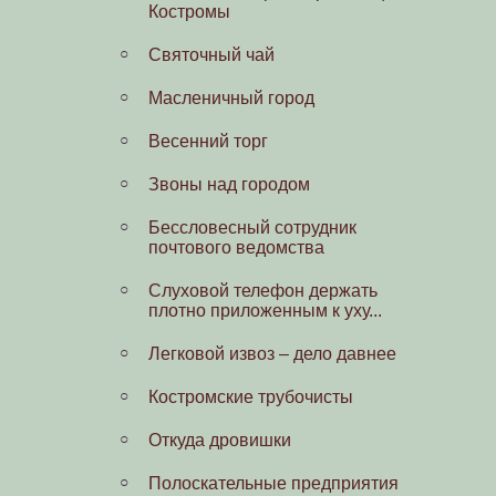
Костромы
Императрицы
Святочный чай
Накануне первой мировой
Масленичный город
Взгляд через столетие
Весенний торг
Фотографии от участников
проекта
Звоны над городом
Зонтиков Н.А.
Бессловесный сотрудник
почтового ведомства
Соболев А.П.
Cлуховой телефон держать
Васильев Михаил
плотно приложенным к уху...
Легковой извоз – дело давнее
Костромские трубочисты
Откуда дровишки
Полоскательные предприятия