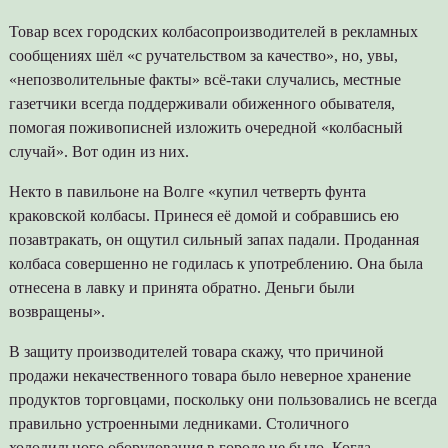
Товар всех городских колбасопроизводителей в рекламных
сообщениях шёл «с ручательством за качество», но, увы,
«непозволительные факты» всё-таки случались, местные
газетчики всегда поддерживали обиженного обывателя,
помогая поживописней изложить очередной «колбасный
случай». Вот один из них.
Некто в павильоне на Волге «купил четверть фунта
краковской колбасы. Принеся её домой и собравшись ею
позавтракать, он ощутил сильный запах падали. Проданная
колбаса совершенно не годилась к употреблению. Она была
отнесена в лавку и принята обратно. Деньги были
возвращены».
В защиту производителей товара скажу, что причиной
продажи некачественного товара было неверное хранение
продуктов торговцами, поскольку они пользовались не всегда
правильно устроенными ледниками. Столичного
холодильного оборудования в городе не было. Когда