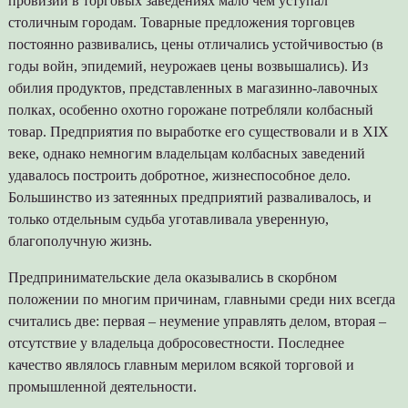
провизии в торговых заведениях мало чем уступал
столичным городам. Товарные предложения торговцев
постоянно развивались, цены отличались устойчивостью (в
годы войн, эпидемий, неурожаев цены возвышались). Из
обилия продуктов, представленных в магазинно-лавочных
полках, особенно охотно горожане потребляли колбасный
товар. Предприятия по выработке его существовали и в XIX
веке, однако немногим владельцам колбасных заведений
удавалось построить добротное, жизнеспособное дело.
Большинство из затеянных предприятий разваливалось, и
только отдельным судьба уготавливала уверенную,
благополучную жизнь.
Предпринимательские дела оказывались в скорбном
положении по многим причинам, главными среди них всегда
считались две: первая – неумение управлять делом, вторая –
отсутствие у владельца добросовестности. Последнее
качество являлось главным мерилом всякой торговой и
промышленной деятельности.