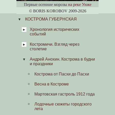
Первые осенние морозы
на реке Унже
© BORIS KOROBOV 2009-2026
КОСТРОМА ГУБЕРНСКАЯ
Хронология исторических
событий
Костромичи. Взгляд через
Хроноскоп
столетие
Газетные старости
Андрей Анохин. Кострома в будни
О книге
и праздники
Старинный губернский городок
Кострома от Пасхи до Пасхи
Городовой и другие
Весна в Костроме
Кострома начала XX в.
Мартовская гастроль 1912 года
Будничный день костромича
Лодочные сюжеты городского
лета
Выезд пожарной команды