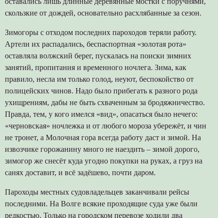
оставались лишь длинные деревянные мостки с поручнями,
скользкие от дождей, основательно расхлябанные за сезон.
Зимогоры с отходом последних пароходов теряли работу.
Артели их распадались, беспаспортная «золотая рота»
оставляла волжский берег, пускалась на поиски зимних
занятий, пропитания и временного ночлега. Зима, как
правило, несла им только голод, неуют, беспокойство от
полицейских чинов. Надо было прибегать к разного рода
ухищрениям, дабы не быть схваченным за бродяжничество.
Правда, тем, у кого имелся «вид», опасаться было нечего:
«черновская» ночлежка и от любого мороза убережёт, и чин
не тронет, а Молочная гора всегда работу даст и зимой. На
извозчике горожанину много не наездить – зимой дорого,
зимогор же снесёт куда угодно покупки на руках, а груз на
санях доставит, и всё задёшево, почти даром.
Пароходы местных судовладельцев заканчивали рейсы
последними. На Волге всякие проходящие суда уже были
редкостью. Только на городском перевозе ходили два