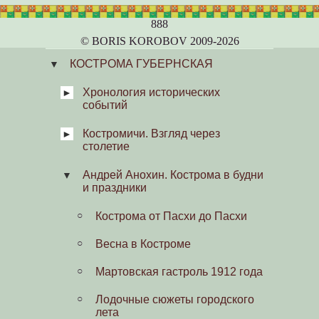
888
© BORIS KOROBOV 2009-2026
КОСТРОМА ГУБЕРНСКАЯ
Хронология исторических
событий
Костромичи. Взгляд через
Хроноскоп
столетие
Газетные старости
Андрей Анохин. Кострома в будни
О книге
и праздники
Старинный губернский городок
Кострома от Пасхи до Пасхи
Городовой и другие
Весна в Костроме
Кострома начала XX в.
Мартовская гастроль 1912 года
Будничный день костромича
Лодочные сюжеты городского
лета
Выезд пожарной команды