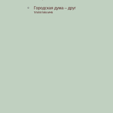
Городская дума – друг
торговцев
Геннадий Ботников и его сквер
Старый «Старый двор»
Площадь в Кузнецах
Дом на Муравьевке
Провинциальная светопись
Фотографический вернисаж
Свидетели прошлого
Нижегородские светописцы
Летописец Волги. М. П.
Дмитриев