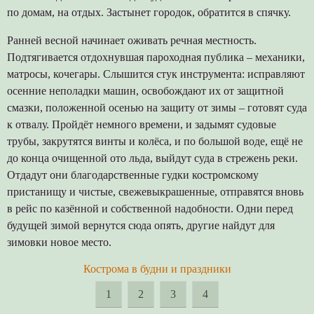
по домам, на отдых. Застынет городок, обратится в спячку.
Ранней весной начинает оживать речная местность.
Подтягивается отдохнувшая пароходная публика – механики,
матросы, кочегары. Слышится стук инструмента: исправляют
осенние неполадки машин, освобождают их от защитной
смазки, положенной осенью на защиту от зимы – готовят суда
к отвалу. Пройдёт немного времени, и задымят судовые
трубы, закрутятся винты и колёса, и по большой воде, ещё не
до конца очищенной ото льда, выйдут суда в стрежень реки.
Отдадут они благодарственные гудки костромскому
пристанищу и чистые, свежевыкрашенные, отправятся вновь
в рейс по казённой и собственной надобности. Одни перед
будущей зимой вернутся сюда опять, другие найдут для
зимовки новое место.
Кострома в будни и праздники
1
2
3
4