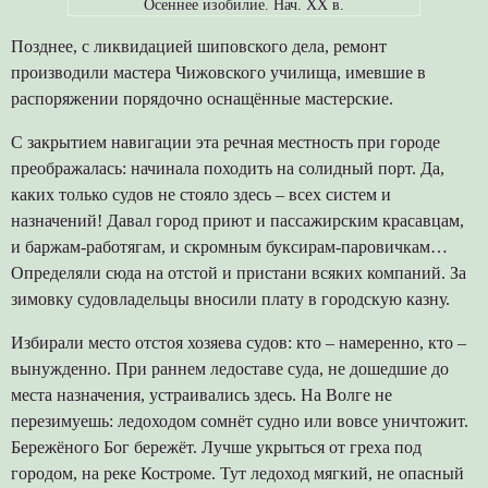
Осеннее изобилие. Нач. ХХ в.
Позднее, с ликвидацией шиповского дела, ремонт
производили мастера Чижовского училища, имевшие в
распоряжении порядочно оснащённые мастерские.
С закрытием навигации эта речная местность при городе
преображалась: начинала походить на солидный порт. Да,
каких только судов не стояло здесь – всех систем и
назначений! Давал город приют и пассажирским красавцам,
и баржам-работягам, и скромным буксирам-паровичкам…
Определяли сюда на отстой и пристани всяких компаний. За
зимовку судовладельцы вносили плату в городскую казну.
Избирали место отстоя хозяева судов: кто – намеренно, кто –
вынужденно. При раннем ледоставе суда, не дошедшие до
места назначения, устраивались здесь. На Волге не
перезимуешь: ледоходом сомнёт судно или вовсе уничтожит.
Бережёного Бог бережёт. Лучше укрыться от греха под
городом, на реке Костроме. Тут ледоход мягкий, не опасный