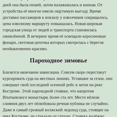
дней она была пешей, затем налаживалась и конная. От
устройства её многие имели ощутимую выгоду. Время
доставки пассажиров к вокзалу у извозчиков сокращалось,
цена извозному маршруту повышалась. Новая широкая
городская улица от людей и транспорта становилась
оживлённой. В вечернее время её освещали керосиновые
фонари, световая цепочка которых смотрелась с берегов
необыкновенно красиво.
Пароходное зимовье
Близится окончание навигации. Совсем скоро перестанут
курсировать суда на местных линиях. Уставшие за сезон, они
совершат свой последний осенний рейс в затон на реке
Костроме. Этой пароходной стоянке, что напротив
Ипатьевского монастыря, более ста лет. Место вблизи
слияния двух лет облюбовала речная публика не случайно.
Даже в самый грозный волжский ледоход суда, стоящие на
реке Костроме, не страдали от стихии. Стоянку надёжно