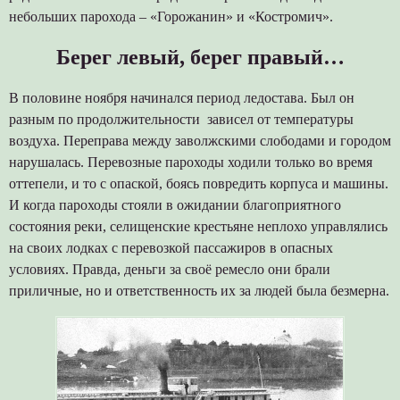
небольших парохода – «Горожанин» и «Костромич».
Берег левый, берег правый…
В половине ноября начинался период ледостава. Был он
разным по продолжительности зависел от температуры
воздуха. Переправа между заволжскими слободами и городом
нарушалась. Перевозные пароходы ходили только во время
оттепели, и то с опаской, боясь повредить корпуса и машины.
И когда пароходы стояли в ожидании благоприятного
состояния реки, селищенские крестьяне неплохо управлялись
на своих лодках с перевозкой пассажиров в опасных
условиях. Правда, деньги за своё ремесло они брали
приличные, но и ответственность их за людей была безмерна.