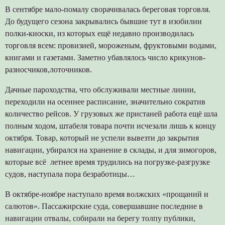
В сентябре мало-помалу сворачивалась береговая торговля.
До будущего сезона закрывались бывшие тут в изобилии
полки-киоски, из которых ещё недавно производилась
торговля всем: провизией, мороженым, фруктовыми водами,
книгами и газетами. Заметно убавлялось число крикунов-
разносчиков,лоточников.
Дачные пароходства, что обслуживали местные линии,
переходили на осеннее расписание, значительно сократив
количество рейсов. У грузовых же пристаней работа ещё шла
полным ходом, штабеля товара почти исчезали лишь к концу
октября. Товар, который не успели вывезти до закрытия
навигации, убирался на хранение в склады, и для зимогоров,
которые всё летнее время трудились на погрузке-разгрузке
судов, наступала пора безработицы…
В октябре-ноябре наступало время волжских «прощаний и
салютов». Пассажирские суда, совершавшие последние в
навигации отвалы, собирали на берегу толпу публики,