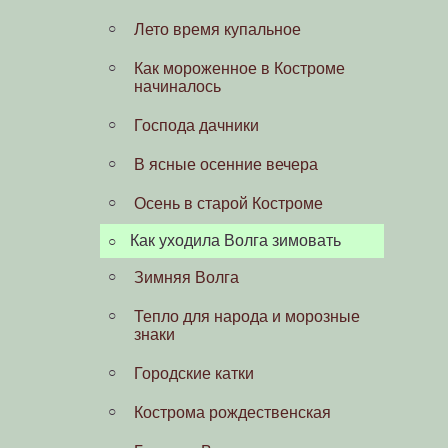
Лето время купальное
Костромские извозчики
Как мороженное в Костроме
Костромичи в часы досуга
начиналось
Торговые ряды, Ярмарки,
Господа дачники
базары
В ясные осенние вечера
Тревожные события
Осень в старой Костроме
В годы Русско-японской войны
Как уходила Волга зимовать
После царского манифеста
Зимняя Волга
Гимназия
Тепло для народа и морозные
Игры детей начала века
знаки
Костромской кинематограф
Городские катки
Празднование 300-летия дома
Кострома рождественская
Романовых в Костроме