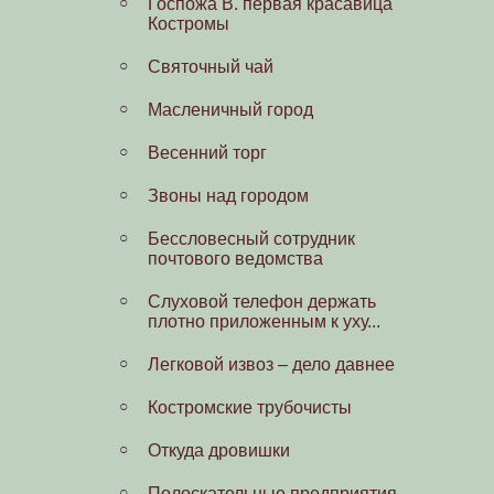
Госпожа В. первая красавица
Под крылом попечительства
Костромы
Императрицы
Святочный чай
Накануне первой мировой
Масленичный город
Взгляд через столетие
Весенний торг
Фотографии от участников
проекта
Звоны над городом
Зонтиков Н.А.
Бессловесный сотрудник
почтового ведомства
Соболев А.П.
Cлуховой телефон держать
Васильев Михаил
плотно приложенным к уху...
Легковой извоз – дело давнее
Костромские трубочисты
Откуда дровишки
Полоскательные предприятия