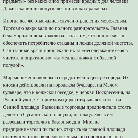
предметы» без каких-либо примесей вредных для человека.
Даже сахарин не допускался ни в каких размерах.
Иногда все же отмечались случаи отравления мороженым.
Торговлю закрывали до полного разбирательства. Главная
беда мороженщиков заключалась в том, что они не могли
обеспечить потребителю стаканы и ложки должной чистоты.
Санитарные врачи привлекали их за «несодержание себя в
чистоте и опрятности», «за медные ложки с облезлой
полудой».
Мир мороженщиков был сосредоточен в центре города. Их
киоски действовали на городском бульваре, на Малом
бульваре, что к волжской беседке, у церкви Воскресения, на
Русиной улице. С приездом цирка открывался киоск на
Сенной площади. Развозные торговцы предпочитали стоять
делом на Сусанинской площади, на плацу. Здесь им
разрешали торговлю в базарные дни. Многие
предприниматели пытались открыть на главной площади
постоянную торговлю мороженым, но городские власти