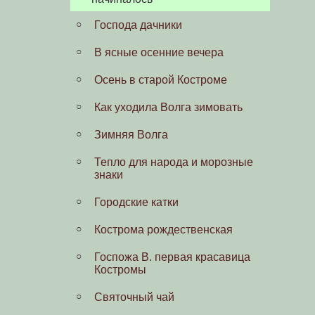
Торговые ряды, Ярмарки,
Господа дачники
базары
В ясные осенние вечера
Тревожные события
Осень в старой Костроме
В годы Русско-японской войны
Как уходила Волга зимовать
После царского манифеста
Зимняя Волга
Гимназия
Тепло для народа и морозные
Игры детей начала века
знаки
Костромской кинематограф
Городские катки
Празднование 300-летия дома
Кострома рождественская
Романовых в Костроме
Госпожа В. первая красавица
Под крылом попечительства
Костромы
Императрицы
Святочный чай
Накануне первой мировой