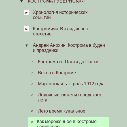
КОСТРОМА ГУБЕРНСКАЯ
Хронология исторических
событий
Костромичи. Взгляд через
Хроноскоп
столетие
Газетные старости
Андрей Анохин. Кострома в будни
О книге
и праздники
Старинный губернский городок
Кострома от Пасхи до Пасхи
Городовой и другие
Весна в Костроме
Кострома начала XX в.
Мартовская гастроль 1912 года
Будничный день костромича
Лодочные сюжеты городского
лета
Выезд пожарной команды
Лето время купальное
Костромские извозчики
Как мороженное в Костроме
Костромичи в часы досуга
начиналось