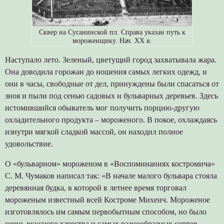
Сквер на Сусанинской пл. Справа указан путь к
мороженщику. Нач. ХХ в.
Наступало лето. Зеленый, цветущий город захватывала жара.
Она доводила горожан до ношения самых легких одежд, и
они в часы, свободные от дел, принуждены были спасаться от
зноя и пыли под сенью садовых и бульварных деревьев. Здесь
истомившийся обыватель мог получить порцию-другую
охладительного продукта – мороженого. В покое, охлаждаясь
изнутри мягкой сладкой массой, он находил полное
удовольствие.
О «бульварном» мороженом в «Воспоминаниях костромича»
С. М. Чумаков написал так: «В начале малого бульвара стояла
деревянная будка, в которой в летнее время торговал
мороженым известный всей Костроме Михеич. Мороженое
изготовлялось им самым первобытным способом, но было
очень вкусного качества и самых разнообразных сортов,