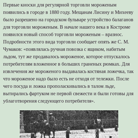
Первые киоски для регулярной торговли мороженым
появились в городе в 1880 году. Мещанам Лисину и Михееву
было разрешено на городском бульваре устройство балаганов
для торговли мороженым. В начале нашего века в Костроме
появился новый способ торговли мороженым – вразнос.
Подробности этого вида торговли сообщает опять же С. М.
Чумаков: «появлялась ручная повозка с ящиком, набитым
льдом, тут же продавалось мороженое, которое отпускалось
потребителям вложенное в больших граненых рюмках. Для
извлечения же мороженого выдавалась костяная ложечка, так
что мороженое надо было есть не отходя от тележки. После
чего посуда и ложка прополаскивались в талом льде,
вытирались фартуком не первой свежести и были готовы для
ублаготворения следующего потребителя».