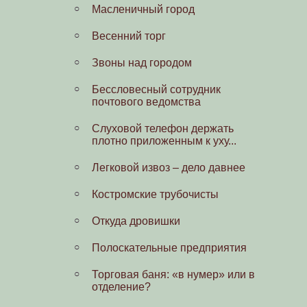
Масленичный город
Взгляд через столетие
Весенний торг
Фотографии от участников
проекта
Звоны над городом
Зонтиков Н.А.
Бессловесный сотрудник
почтового ведомства
Соболев А.П.
Cлуховой телефон держать
Васильев Михаил
плотно приложенным к уху...
Легковой извоз – дело давнее
Костромские трубочисты
Откуда дровишки
Полоскательные предприятия
Торговая баня: «в нумер» или в
отделение?